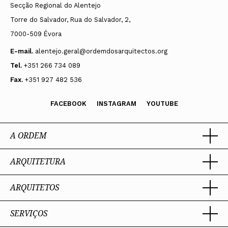
Secção Regional do Alentejo
Torre do Salvador, Rua do Salvador, 2,
7000-509 Évora
E-mail.
alentejo.geral@ordemdosarquitectos.org
Tel.
+351 266 734 089
Fax.
+351 927 482 536
FACEBOOK
INSTAGRAM
YOUTUBE
A ORDEM
ARQUITETURA
Ordem dos Arquitectos
Sobre a OA
Legado
ARQUITETOS
Trabalhar com Arquiteto
Sede
Porquê um Arquiteto
Presidente
Boas práticas
SERVIÇOS
Estatuto e Regulamentos
Portal dos Arquitectos
Perguntas Frequentes
Comissões Técnicas
Sobre o Portal