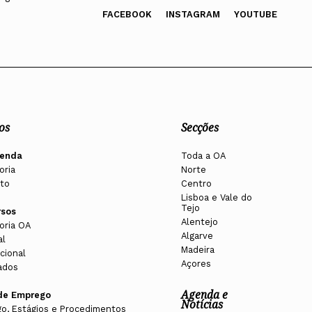
FACEBOOK
INSTAGRAM
YOUTUBE
os
Secções
enda
Toda a OA
oria
Norte
to
Centro
Lisboa e Vale do
Tejo
rsos
Alentejo
oria OA
Algarve
al
Madeira
cional
Açores
ados
Agenda e
de Emprego
Notícias
o, Estágios e Procedimentos