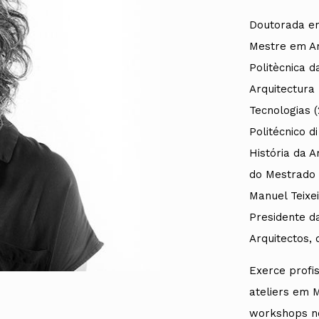
Alentejo
Doutorada em
Algarve
Madeira
Mestre em Ar
Açores
Politècnica 
Comunic
Arquitectura
Toda a O
Tecnologias (
Norte
Centro
Politécnico 
Lisboa e 
História da A
Alentejo
Algarve
do Mestrado 
Madeira
Manuel Teixe
Açores
Presidente d
Arquitectos, 
Exerce profi
ateliers em 
workshops no