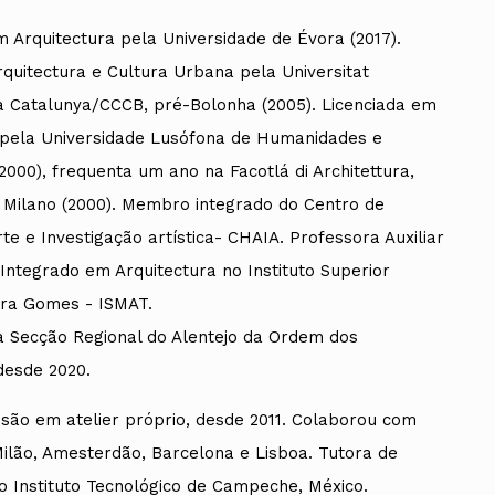
 Arquitectura pela Universidade de Évora (2017).
quitectura e Cultura Urbana pela Universitat
da Catalunya/CCCB, pré-Bolonha (2005). Licenciada em
ados
 pela Universidade Lusófona de Humanidades e
A
2000), frequenta um ano na Facotlá di Architettura,
di Milano (2000). Membro integrado do Centro de
Vale do Tejo
rte e Investigação artística- CHAIA. Professora Auxiliar
Integrado em Arquitectura no Instituto Superior
ira Gomes - ISMAT.
a Secção Regional do Alentejo da Ordem dos
desde 2020.
ssão em atelier próprio, desde 2011. Colaborou com
Milão, Amesterdão, Barcelona e Lisboa. Tutora de
 Instituto Tecnológico de Campeche, México.