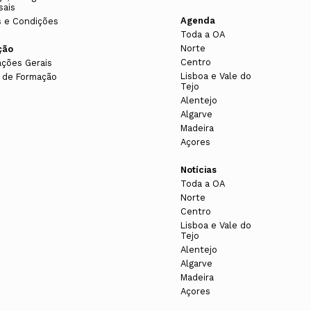
sais
Agenda
 e Condições
Toda a OA
Norte
ção
Centro
ações Gerais
Lisboa e Vale do
 de Formação
Tejo
Alentejo
Algarve
Madeira
Açores
Notícias
Toda a OA
Norte
Centro
Lisboa e Vale do
Tejo
Alentejo
Algarve
Madeira
Açores