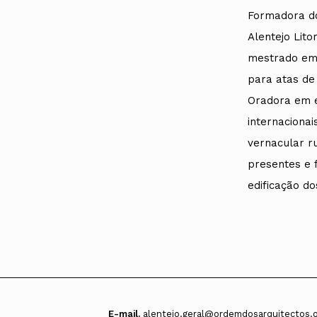
Formadora do
Alentejo Lito
mestrado em 
para atas de 
Oradora em e
internacionai
vernacular r
presentes e f
edificação d
E-mail.
alentejo.geral@ordemdosarquitectos.