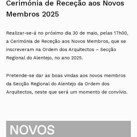
Cerimónia de Receção aos Novos
Protocolos
IARP
Conselho de Disciplina
Algarve
Algarve
Apoio à prática
Nacional
Protocolos
Jornal Arquitectos
Madeira
Madeira
Atlas dos Materiais e Ofícios
Membros 2025
Institucionais
Conselho Fiscal
Habitar Portugal
Açores
Açores
Legislação
Protocolos Comerciais
Conselho de Supervisão
Glossário de
SILUC
Arquitectura de
Notícias
Apoio jurídico
Autor
Realizar-se-á no próximo dia 30 de maio, pelas 17h00,
Órgãos Sociais Regionais
Toda a OA
Minutas
Assembleia Regional
a Cerimónia de Receção aos Novos Membros, que se
Norte
Conselho Diretivo Regional
Centro
inscreveram na Ordem dos Arquitectos – Secção
Conselho de Disciplina
Lisboa e Vale do Tejo
Regional
Regional do Alentejo, no ano 2025.
Alentejo
Algarve
Colégios
Madeira
Pretende-se dar as boas vindas aos novos membros
CAU
Açores
COB
da Secção Regional do Alentejo da Ordem dos
CPA
Arquitectos, neste que será um momento de convívio.