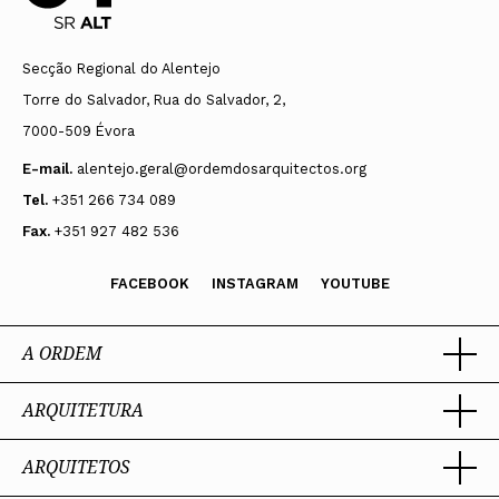
Secção Regional do Alentejo
Torre do Salvador, Rua do Salvador, 2,
7000-509 Évora
E-mail.
alentejo.geral@ordemdosarquitectos.org
Tel.
+351 266 734 089
Fax.
+351 927 482 536
FACEBOOK
INSTAGRAM
YOUTUBE
A ORDEM
ARQUITETURA
Ordem dos Arquitectos
Sobre a OA
Legado
ARQUITETOS
Trabalhar com Arquiteto
Sede
Porquê um Arquiteto