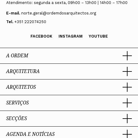
Atendimento: segunda a sexta, 09h00 – 13h00 | 14h00 – 17h00
E-mail.
norte.geral@ordemdosarquitectos.org
Tel.
+351 222074250
FACEBOOK
INSTAGRAM
YOUTUBE
A ORDEM
ARQUITETURA
Ordem dos Arquitectos
Sobre a OA
Legado
ARQUITETOS
Trabalhar com Arquiteto
Sede
Porquê um Arquiteto
Presidente
Boas práticas
SERVIÇOS
Estatuto e Regulamentos
Portal dos Arquitectos
Perguntas Frequentes
Comissões Técnicas
Sobre o Portal
Membros Honorários
SECÇÕES
Encomenda
PIAAP
Instrumentos de gestão
Premiação
Assessoria
Plataforma Integrada de Arquitetos da Administração Pública
Processo Eleitoral OA
Nacional
Contacto
AGENDA E NOTÍCIAS
Toda a OA
Internacional