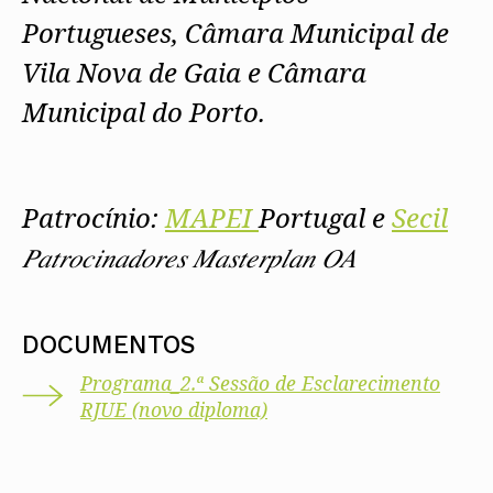
Portugueses, Câmara Municipal de
Vila Nova de Gaia e Câmara
Municipal do Porto.
Patrocínio:
MAPEI
Portugal
e
Secil
𝑃𝑎𝑡𝑟𝑜𝑐𝑖𝑛𝑎𝑑𝑜𝑟𝑒𝑠 𝑀𝑎𝑠𝑡𝑒𝑟𝑝𝑙𝑎𝑛 𝑂𝐴
DOCUMENTOS
Programa_2.ª Sessão de Esclarecimento
RJUE (novo diploma)