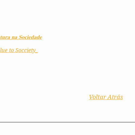
𝐚 𝐧𝐚 𝐒𝐨𝐜𝐢𝐞𝐝𝐚𝐝𝐞
ue to Socciety_
Voltar Atrás