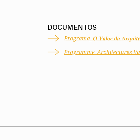
DOCUMENTOS
Programa_𝐎 𝐕𝐚𝐥𝐨𝐫 𝐝𝐚 𝐀𝐫𝐪𝐮𝐢𝐭𝐞𝐭𝐮
Programme_Architectures Val