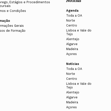
Notícias
rego, Estágios e Procedimentos
cursais
Agenda
mos e Condições
Toda a OA
Norte
rmação
Centro
ormações Gerais
Lisboa e Vale do
sos de Formação
Tejo
Alentejo
Algarve
Madeira
Açores
Notícias
Toda a OA
Norte
Centro
Lisboa e Vale do
Tejo
Alentejo
Algarve
Madeira
Açores