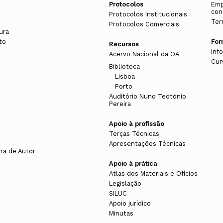
Protocolos
Emp
con
Protocolos Institucionais
Ter
Protocolos Comerciais
ura
to
Fo
Recursos
Inf
Acervo Nacional da OA
Cur
Biblioteca
Lisboa
Porto
s
Auditório Nuno Teotónio
Pereira
Apoio à profissão
Terças Técnicas
Apresentações Técnicas
ura de Autor
Apoio à prática
Atlas dos Materiais e Ofícios
Legislação
SILUC
Apoio jurídico
Minutas