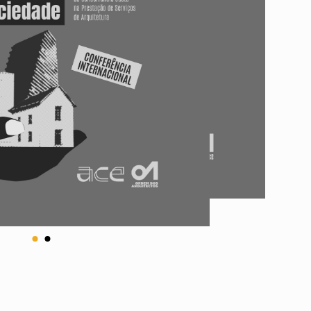
ados
A
Vale do Tejo