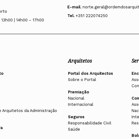
E-mail.
norte.geral@ordemdosarquit
orto
Tel.
+351 222074250
 13h00 | 14h00 – 17h00
Arquitetos
Ser
to
Portal dos Arquitectos
En
Sobre o Portal
Ass
Con
Premiação
Nacional
Con
Internacional
Ass
e Arquitetos da Administração
Nac
Seguros
Int
Responsabilidade Civil
Res
ra
Saúde
Bol