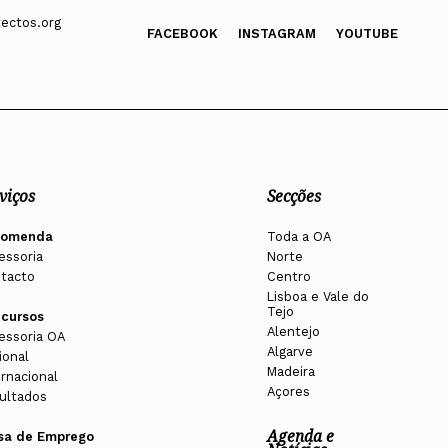
ectos.org
FACEBOOK
INSTAGRAM
YOUTUBE
viços
Secções
comenda
Toda a OA
essoria
Norte
tacto
Centro
Lisboa e Vale do
Tejo
cursos
Alentejo
essoria OA
Algarve
ional
Madeira
ernacional
Açores
ultados
Agenda e
sa de Emprego