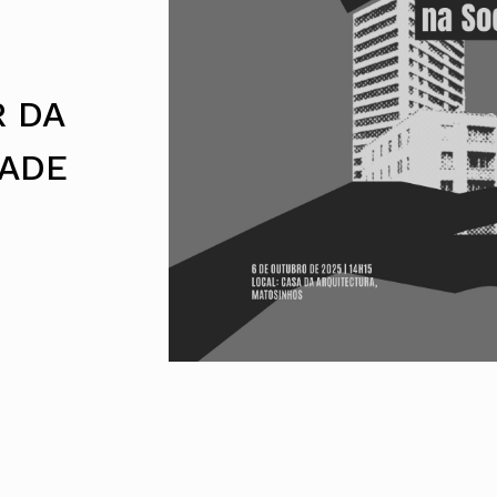
Alentejo
Algarve
Madeira
Açores
R DA
Comunic
Toda a O
DADE
Norte
Centro
Lisboa e 
Alentejo
Algarve
Madeira
Açores