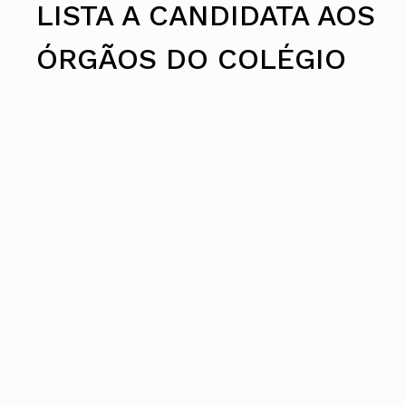
LISTA A CANDIDATA AOS
Conselho Diretivo Nacional
Conselho de Disciplina Nacional
ÓRGÃOS DO COLÉGIO
Conselho Fiscal
Conselho de Supervisão