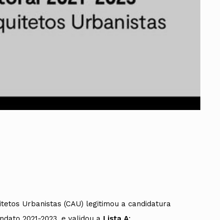
ados
A
Vale do Tejo
itetos Urbanistas (CAU) legitimou a candidatura
dato 2021-2023, e validou a
Lista A
: