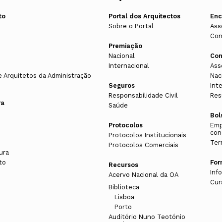
to
Portal dos Arquitectos
En
Sobre o Portal
Ass
Con
Premiação
Nacional
Con
Internacional
Ass
e Arquitetos da Administração
Nac
Seguros
Int
Responsabilidade Civil
Res
ra
Saúde
Bol
Protocolos
Emp
con
Protocolos Institucionais
Ter
Protocolos Comerciais
ura
to
Fo
Recursos
Inf
Acervo Nacional da OA
Cur
Biblioteca
Lisboa
Porto
s
Auditório Nuno Teotónio