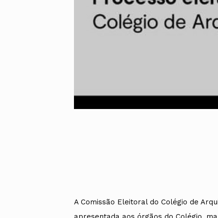
Alentejo
Algarve
Madeira
Açores
Comunic
Toda a O
Norte
Centro
Lisboa e 
Alentejo
Algarve
Madeira
Açores
A Comissão Eleitoral do Colégio de Arqu
apresentada aos órgãos do Colégio, man