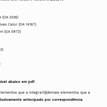
e (OA 3326)
ves Calor (OA 14167)
en (OA 5972)
3)
)
)
nível abaixo em pdf
.
elementos que a integram](demais elementos que a
clusivamente antecipado por correspondência
.