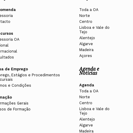
comenda
Toda a OA
essoria
Norte
tacto
Centro
Lisboa e Vale do
Tejo
cursos
Alentejo
essoria OA
Algarve
ional
Madeira
ernacional
Açores
ultados
Agenda e
sa de Emprego
Notícias
rego, Estágios e Procedimentos
cursais
Agenda
mos e Condições
Toda a OA
Norte
rmação
Centro
ormações Gerais
Lisboa e Vale do
sos de Formação
Tejo
Alentejo
Algarve
Madeira