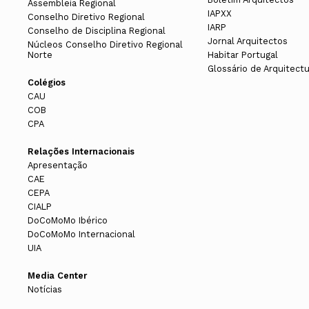
Assembleia Regional
IAPXX
Conselho Diretivo Regional
IARP
Conselho de Disciplina Regional
Jornal Arquitectos
Núcleos Conselho Diretivo Regional
Norte
Habitar Portugal
Glossário de Arquitect
Colégios
CAU
COB
CPA
Relações Internacionais
Apresentação
CAE
CEPA
CIALP
DoCoMoMo Ibérico
DoCoMoMo Internacional
UIA
Media Center
Notícias