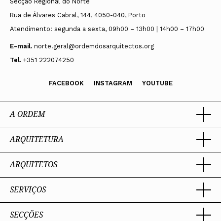
Secção Regional do Norte
Rua de Álvares Cabral, 144, 4050-040, Porto
Atendimento: segunda a sexta, 09h00 – 13h00 | 14h00 – 17h00
E-mail.
norte.geral@ordemdosarquitectos.org
Tel.
+351 222074250
FACEBOOK
INSTAGRAM
YOUTUBE
A ORDEM
ARQUITETURA
Ordem dos Arquitectos
Sobre a OA
Legado
ARQUITETOS
Trabalhar com Arquiteto
Sede
Porquê um Arquiteto
Presidente
Boas práticas
SERVIÇOS
Estatuto e Regulamentos
Portal dos Arquitectos
Perguntas Frequentes
Comissões Técnicas
Sobre o Portal
Membros Honorários
SECÇÕES
Encomenda
PIAAP