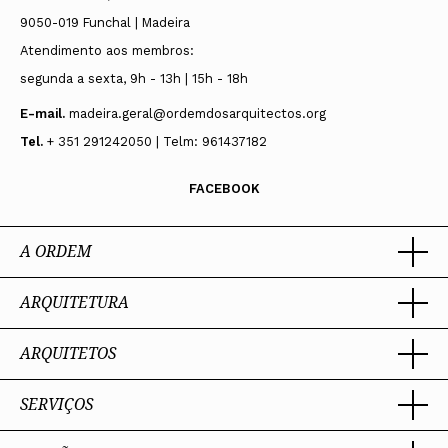
9050-019 Funchal | Madeira
Atendimento aos membros:
segunda a sexta, 9h - 13h | 15h - 18h
E-mail.
madeira.geral@ordemdosarquitectos.org
Tel.
+ 351 291242050 | Telm: 961437182
FACEBOOK
A ORDEM
ARQUITETURA
Ordem dos Arquitectos
Sobre a OA
Legado
ARQUITETOS
Trabalhar com Arquiteto
Sede
Porquê um Arquiteto
Presidente
Boas práticas
SERVIÇOS
Estatuto e Regulamentos
Portal dos Arquitectos
Perguntas Frequentes
Comissões Técnicas
Sobre o Portal