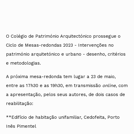
Protocolos
IARP
Conselho de Disciplina
Algarve
Algarve
Apoio à prática
Nacional
Protocolos
Jornal Arquitectos
Madeira
Madeira
Atlas dos Materiais e Ofícios
Institucionais
Conselho Fiscal
Habitar Portugal
Açores
Açores
Legislação
Protocolos Comerciais
Conselho de Supervisão
Glossário de
SILUC
Arquitectura de
Notícias
Apoio jurídico
Autor
Órgãos Sociais Regionais
Toda a OA
Minutas
O Colégio de Património Arquitectónico prossegue o
Assembleia Regional
Norte
Ciclo de Mesas-redondas 2023 - Intervenções no
Conselho Diretivo Regional
Centro
Conselho de Disciplina
Lisboa e Vale do Tejo
património arquitetónico e urbano - desenho, critérios
Regional
Alentejo
e metodologias.
Algarve
Colégios
Madeira
CAU
A próxima mesa-redonda tem lugar a 23 de maio,
Açores
COB
entre as 17h30 e as 19h30, em transmissão
online
, com
CPA
a apresentação, pelos seus autores, de dois casos de
reabilitação:
**Edifício de habitação unifamiliar, Cedofeita, Porto
Inês Pimentel