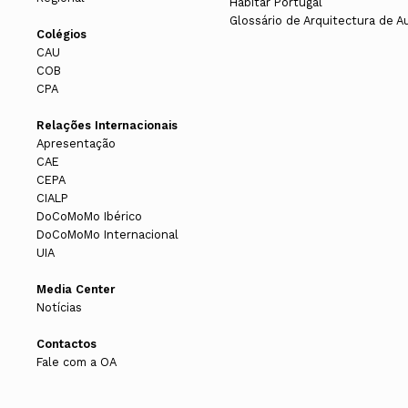
Habitar Portugal
Glossário de Arquitectura de A
Colégios
CAU
COB
CPA
Relações Internacionais
Apresentação
CAE
CEPA
CIALP
DoCoMoMo Ibérico
DoCoMoMo Internacional
UIA
Media Center
Notícias
Contactos
Fale com a OA