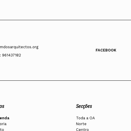
mdosarquitectos.org
FACEBOOK
: 961437182
os
Secções
enda
Toda a OA
oria
Norte
to
Centro