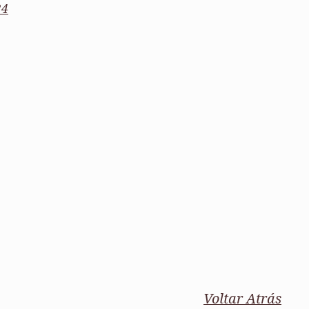
24
ados
A
Vale do Tejo
Voltar Atrás