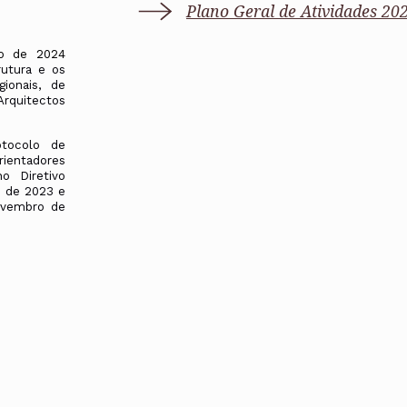
Plano Geral de Atividades 20
Alentejo
Algarve
Madeira
o de 2024
rutura e os
Açores
ionais, de
rquitectos
Comunic
Toda a O
Norte
tocolo de
rientadores
Centro
o Diretivo
Lisboa e 
o de 2023 e
Alentejo
ovembro de
Algarve
Madeira
Açores