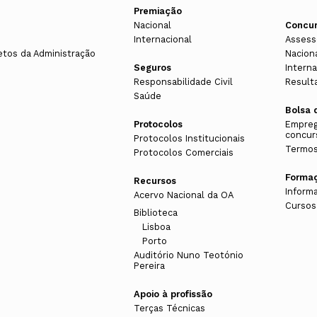
Premiação
Nacional
Concu
Internacional
Assess
etos da Administração
Nacion
Seguros
Interna
Responsabilidade Civil
Result
Saúde
Bolsa 
Protocolos
Empreg
concur
Protocolos Institucionais
Termos
Protocolos Comerciais
Forma
Recursos
Inform
Acervo Nacional da OA
Cursos
Biblioteca
Lisboa
Porto
Auditório Nuno Teotónio
Pereira
Apoio à profissão
Terças Técnicas