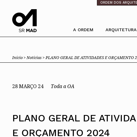
⁄
ORDEM DOS ARQUIT
A ORDEM
ARQUITETURA
Pesquisa
Ordem dos Arquitectos
Trabalhar com 
Início >
Notícias >
PLANO GERAL DE ATIVIDADES E ORÇAMENTO 2
Sobre a OA
Porquê um Arqu
Legado
Boas práticas
Sede
Perguntas Freq
Presidente
Estatuto e Regulamentos
PIAAP
28 MARÇO 24
Toda a OA
Comissões Técnicas
Plataforma Inte
Pública
Membros Honorários
Instrumentos de gestão
Processo Eleitoral OA
PLANO GERAL DE ATIVID
Órgãos Sociais Nacionais
Congresso
E ORÇAMENTO 2024
Assembleia Geral
Assembleia de Delegados