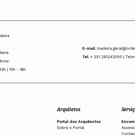
deira
E-mail.
madeira.geral@orde
deira
Tel.
+ 351 291242050 | Telm
bros:
13h | 15h - 18h
Arquitetos
Serviç
Portal dos Arquitectos
Encom
Sobre o Portal
Assess
Contac