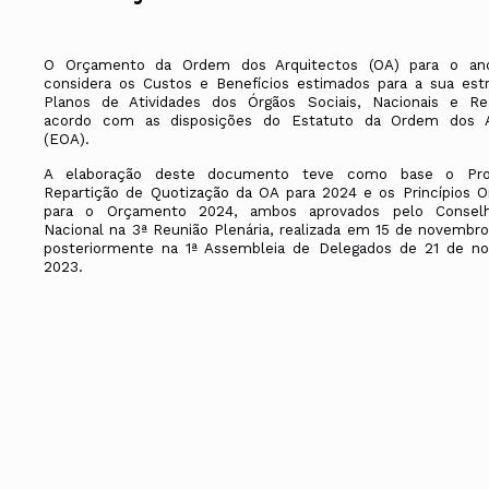
Conselho Diretivo Nacional
Conselho de Disciplina Nacional
Conselho Fiscal
O Orçamento da Ordem dos Arquitectos (OA) para o an
considera os Custos e Benefícios estimados para a sua est
Conselho de Supervisão
Planos de Atividades dos Órgãos Sociais, Nacionais e Reg
acordo com as disposições do Estatuto da Ordem dos A
(EOA).
A elaboração deste documento teve como base o Pro
Repartição de Quotização da OA para 2024 e os Princípios O
para o Orçamento 2024, ambos aprovados pelo Conselh
Nacional na 3ª Reunião Plenária, realizada em 15 de novembr
posteriormente na 1ª Assembleia de Delegados de 21 de n
2023.