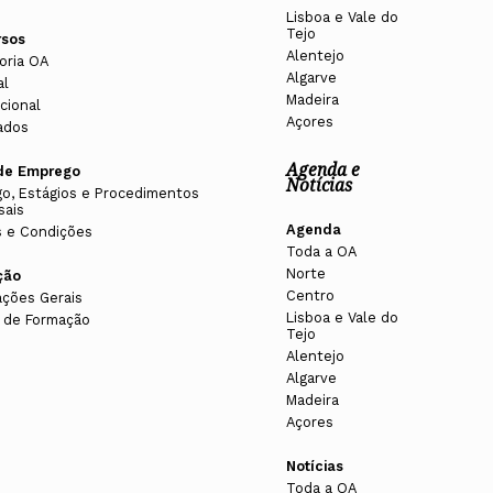
Lisboa e Vale do
Tejo
rsos
Alentejo
oria OA
Algarve
al
Madeira
cional
Açores
ados
Agenda e
de Emprego
Notícias
o, Estágios e Procedimentos
sais
Agenda
 e Condições
Toda a OA
Norte
ção
Centro
ações Gerais
Lisboa e Vale do
 de Formação
Tejo
Alentejo
Algarve
Madeira
Açores
Notícias
Toda a OA