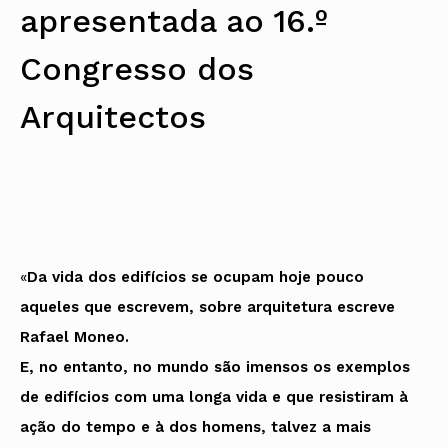
apresentada ao 16.º
Protocolos
IARP
Conselho de Disciplina
Algarve
Algarve
Apoio à prática
Nacional
Protocolos
Jornal Arquitectos
Madeira
Madeira
Atlas dos Materiais e Ofícios
Institucionais
Conselho Fiscal
Habitar Portugal
Açores
Açores
Legislação
Congresso dos
Protocolos Comerciais
Conselho de Supervisão
Glossário de
SILUC
Arquitectura de
Notícias
Apoio jurídico
Autor
Arquitectos
Órgãos Sociais Regionais
Toda a OA
Minutas
Assembleia Regional
Norte
Conselho Diretivo Regional
Centro
Conselho de Disciplina
Lisboa e Vale do Tejo
Regional
Alentejo
Algarve
Colégios
Madeira
CAU
Açores
COB
«
Da vida dos edifícios se ocupam hoje pouco
CPA
aqueles que escrevem, sobre arquitetura escreve
Rafael Moneo.
E, no entanto, no mundo são imensos os exemplos
de edifícios com uma longa vida e que resistiram à
ação do tempo e à dos homens, talvez a mais