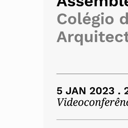
Alentejo
Algarve
Madeira
Açores
Comunic
Toda a O
Norte
Centro
Lisboa e 
Alentejo
Algarve
Madeira
Açores