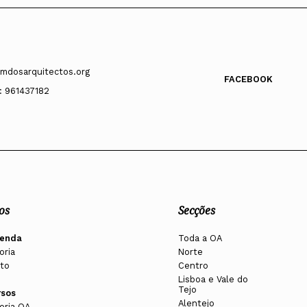
mdosarquitectos.org
FACEBOOK
: 961437182
os
Secções
enda
Toda a OA
oria
Norte
to
Centro
Lisboa e Vale do
Tejo
rsos
Alentejo
oria OA