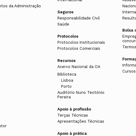
etos da Administração
Nacion
Seguros
Interna
Responsabilidade Civil
Result
Saúde
Bolsa 
Protocolos
Empreg
concur
Protocolos Institucionais
Termos
Protocolos Comerciais
Forma
Recursos
Inform
Acervo Nacional da OA
Cursos
Biblioteca
Lisboa
Porto
Auditório Nuno Teotónio
Pereira
Apoio à profissão
Terças Técnicas
Apresentações Técnicas
utor
Apoio à prática