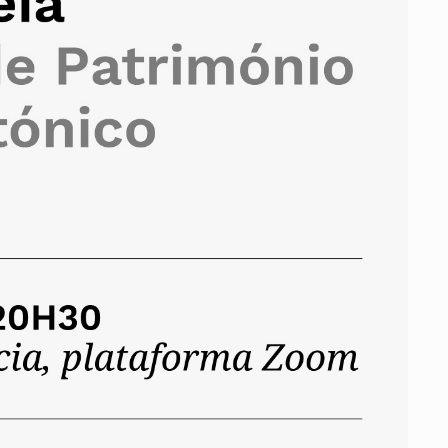
ados
A
Vale do Tejo