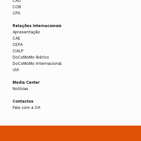
CAU
COB
CPA
Relações Internacionais
Apresentação
CAE
CEPA
CIALP
DoCoMoMo Ibérico
DoCoMoMo Internacional
UIA
Media Center
Notícias
Contactos
Fale com a OA