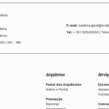
deira
E-mail.
madeira.geral@orde
deira
Tel.
+ 351 291242050 | Telm
bros:
13h | 15h - 18h
Arquitetos
Serviç
Portal dos Arquitectos
Encom
Sobre o Portal
Assess
Contac
Premiação
Nacional
Concu
Internacional
Assess