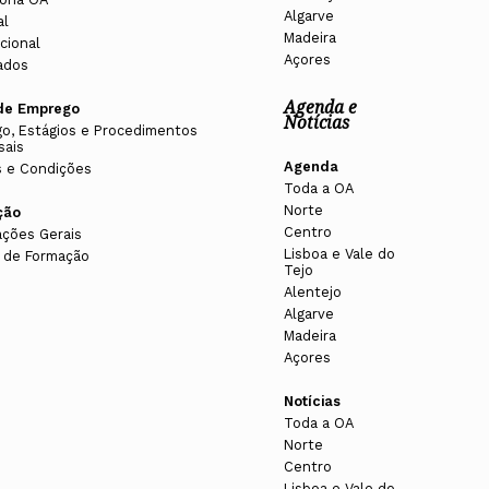
Algarve
al
Madeira
cional
Açores
ados
Agenda e
de Emprego
Notícias
o, Estágios e Procedimentos
sais
Agenda
 e Condições
Toda a OA
Norte
ção
Centro
ações Gerais
Lisboa e Vale do
 de Formação
Tejo
Alentejo
Algarve
Madeira
Açores
Notícias
Toda a OA
Norte
Centro
Lisboa e Vale do