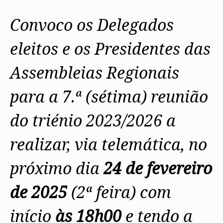
Protocolos
IARP
Conselho de Disciplina
Algarve
Algarve
Apoio à prática
Nacional
Protocolos
Jornal Arquitectos
Madeira
Madeira
Atlas dos Materiais e Ofícios
Convoco os Delegados
Institucionais
Conselho Fiscal
Habitar Portugal
Açores
Açores
Legislação
Protocolos Comerciais
Conselho de Supervisão
Glossário de
SILUC
eleitos e os Presidentes das
Arquitectura de
Notícias
Apoio jurídico
Autor
Órgãos Sociais Regionais
Toda a OA
Minutas
Assembleia Regional
Assembleias Regionais
Norte
Conselho Diretivo Regional
Centro
Conselho de Disciplina
Lisboa e Vale do Tejo
para a 7.ª (sétima) reunião
Regional
Alentejo
Algarve
Colégios
do triénio 2023/2026 a
Madeira
CAU
Açores
COB
realizar, via telemática, no
CPA
próximo dia
24 de fevereiro
de 2025
(2ª feira) com
início
às 18h00
e tendo a