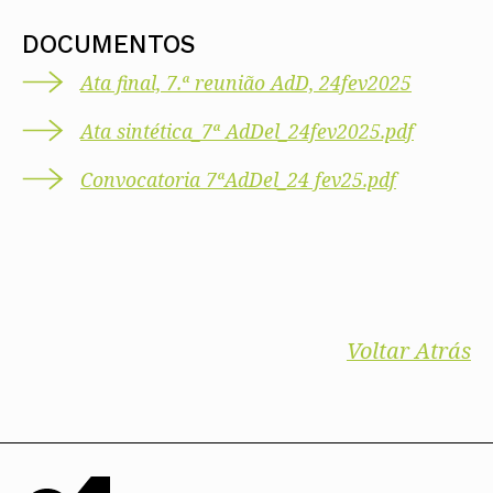
DOCUMENTOS
Ata final, 7.ª reunião AdD, 24fev2025
Ata sintética_7ª AdDel_24fev2025.pdf
Convocatoria 7ªAdDel_24 fev25.pdf
Voltar Atrás