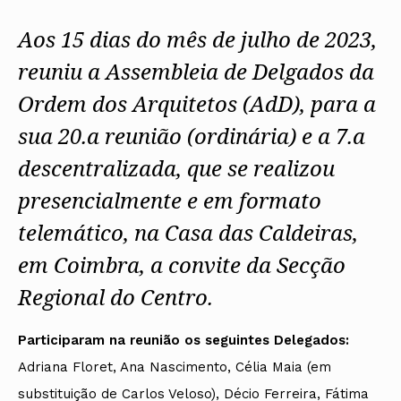
Protocolos
IARP
Conselho de Disciplina
Algarve
Algarve
Apoio à prática
Nacional
Protocolos
Jornal Arquitectos
Aos 15 dias do mês de julho de 2023,
Madeira
Madeira
Atlas dos Materiais e Ofícios
Institucionais
Conselho Fiscal
Habitar Portugal
Açores
Açores
Legislação
Protocolos Comerciais
Conselho de Supervisão
Glossário de
reuniu a Assembleia de Delgados da
SILUC
Arquitectura de
Notícias
Apoio jurídico
Autor
Ordem dos Arquitetos (AdD), para a
Órgãos Sociais Regionais
Toda a OA
Minutas
Assembleia Regional
Norte
sua 20.a reunião (ordinária) e a 7.a
Conselho Diretivo Regional
Centro
Conselho de Disciplina
Lisboa e Vale do Tejo
descentralizada, que se realizou
Regional
Alentejo
presencialmente e em formato
Algarve
Colégios
Madeira
CAU
telemático, na Casa das Caldeiras,
Açores
COB
CPA
em Coimbra, a convite da Secção
Regional do Centro.
Participaram na reunião os seguintes Delegados:
Adriana Floret, Ana Nascimento, Célia Maia (em
substituição de Carlos Veloso), Décio Ferreira, Fátima