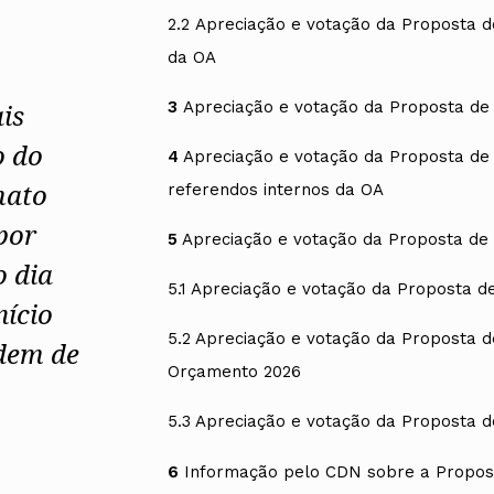
Alentejo
2.2 Apreciação e votação da Proposta 
Algarve
da OA
Madeira
Açores
3
Apreciação e votação da Proposta de 
is
Comunic
o do
Toda a O
4
Apreciação e votação da Proposta de 
Norte
mato
referendos internos da OA
Centro
Lisboa e 
por
5
Apreciação e votação da Proposta de 
Alentejo
Algarve
o dia
Madeira
5.1 Apreciação e votação da Proposta de
nício
Açores
5.2 Apreciação e votação da Proposta d
rdem de
Orçamento 2026
5.3 Apreciação e votação da Proposta d
6
Informação pelo CDN sobre a Proposta