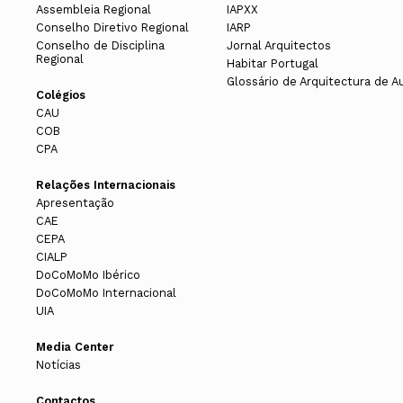
Assembleia Regional
IAPXX
Conselho Diretivo Regional
IARP
Conselho de Disciplina
Jornal Arquitectos
Regional
Habitar Portugal
Glossário de Arquitectura de A
Colégios
CAU
COB
CPA
Relações Internacionais
Apresentação
CAE
CEPA
CIALP
DoCoMoMo Ibérico
DoCoMoMo Internacional
UIA
Media Center
Notícias
Contactos