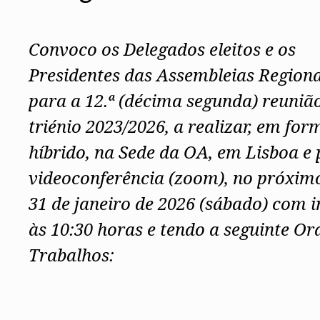
Conselho Diretivo Nacional
Conselho de Disciplina Nacional
Conselho Fiscal
Convoco os Delegados eleitos e os
Conselho de Supervisão
Presidentes das Assembleias Regiona
para a 12.ª (décima segunda) reuniã
triénio 2023/2026, a realizar, em for
híbrido, na Sede da OA, em Lisboa e 
videoconferência (zoom), no próxim
31 de janeiro de 2026 (sábado) com i
às 10:30 horas e tendo a seguinte O
Trabalhos: