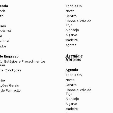
enda
Toda a OA
oria
Norte
to
Centro
Lisboa e Vale do
Tejo
rsos
Alentejo
oria OA
Algarve
al
Madeira
cional
Açores
ados
Agenda e
de Emprego
Notícias
o, Estágios e Procedimentos
sais
Agenda
 e Condições
Toda a OA
Norte
ção
Centro
ações Gerais
Lisboa e Vale do
 de Formação
Tejo
Alentejo
Algarve
Madeira