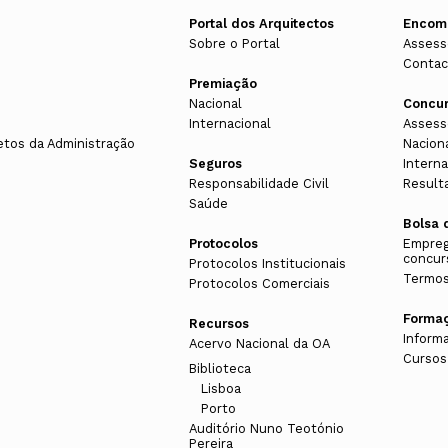
Portal dos Arquitectos
Encom
Sobre o Portal
Assess
Contac
Premiação
Nacional
Concu
Internacional
Assess
etos da Administração
Nacion
Seguros
Interna
Responsabilidade Civil
Result
Saúde
Bolsa 
Protocolos
Empreg
concur
Protocolos Institucionais
Termos
Protocolos Comerciais
Forma
Recursos
Inform
Acervo Nacional da OA
Cursos
Biblioteca
Lisboa
Porto
Auditório Nuno Teotónio
Pereira