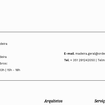
deira
E-mail.
madeira.geral@orde
deira
Tel.
+ 351 291242050 | Telm
bros:
13h | 15h - 18h
Arquitetos
Serviç