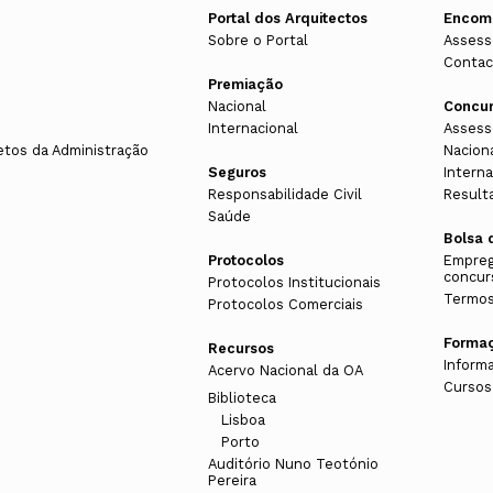
Portal dos Arquitectos
Encom
Sobre o Portal
Assess
Contac
Premiação
Nacional
Concu
Internacional
Assess
etos da Administração
Nacion
Seguros
Interna
Responsabilidade Civil
Result
Saúde
Bolsa 
Protocolos
Empreg
concur
Protocolos Institucionais
Termos
Protocolos Comerciais
Forma
Recursos
Inform
Acervo Nacional da OA
Cursos
Biblioteca
Lisboa
Porto
Auditório Nuno Teotónio
Pereira