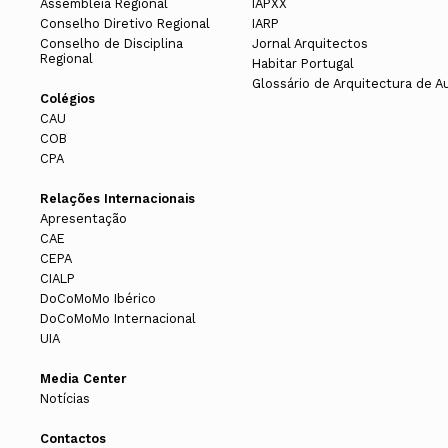
Assembleia Regional
IAPXX
Conselho Diretivo Regional
IARP
Conselho de Disciplina
Jornal Arquitectos
Regional
Habitar Portugal
Glossário de Arquitectura de A
Colégios
CAU
COB
CPA
Relações Internacionais
Apresentação
CAE
CEPA
CIALP
DoCoMoMo Ibérico
DoCoMoMo Internacional
UIA
Media Center
Notícias
Contactos