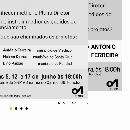
ados
A
Vale do Tejo
DUARTE CALDEIRA