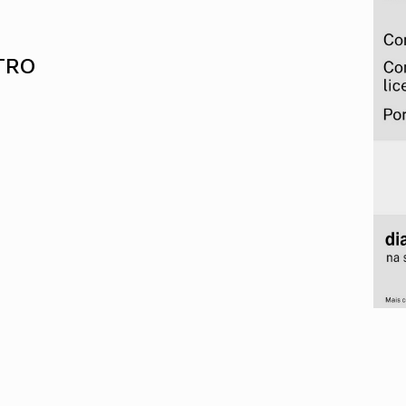
Alentejo
Algarve
Madeira
TRO
Açores
Comunic
Toda a O
Norte
Centro
Lisboa e 
Alentejo
Algarve
Madeira
Açores