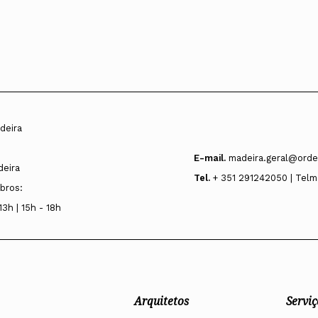
deira
E-mail.
madeira.geral@orde
deira
Tel.
+ 351 291242050 | Telm
bros:
13h | 15h - 18h
Arquitetos
Serviç