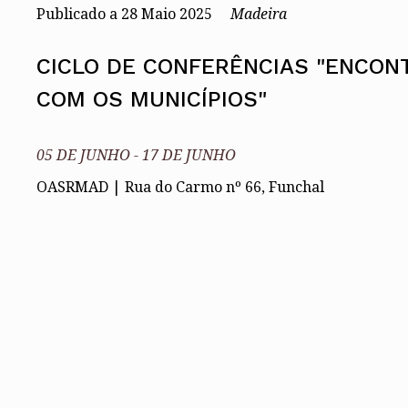
Publicado a
28
Maio 2025
Madeira
Conselho Diretivo Nacional
Conselho de Disciplina Nacional
Conselho Fiscal
CICLO DE CONFERÊNCIAS "ENCON
Conselho de Supervisão
COM OS MUNICÍPIOS"
05 DE JUNHO
-
17 DE JUNHO
OASRMAD | Rua do Carmo nº 66, Funchal