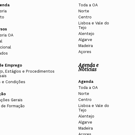
enda
Toda a OA
oria
Norte
to
Centro
Lisboa e Vale do
Tejo
rsos
Alentejo
oria OA
Algarve
al
Madeira
cional
Açores
ados
Agenda e
de Emprego
Notícias
o, Estágios e Procedimentos
sais
Agenda
 e Condições
Toda a OA
Norte
ção
Centro
ações Gerais
Lisboa e Vale do
 de Formação
Tejo
Alentejo
Algarve
Madeira
Açores