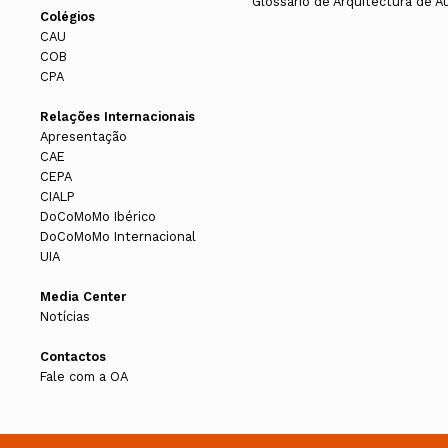
Glossário de Arquitectura de A
Colégios
CAU
COB
CPA
Relações Internacionais
Apresentação
CAE
CEPA
CIALP
DoCoMoMo Ibérico
DoCoMoMo Internacional
UIA
Media Center
Notícias
Contactos
Fale com a OA