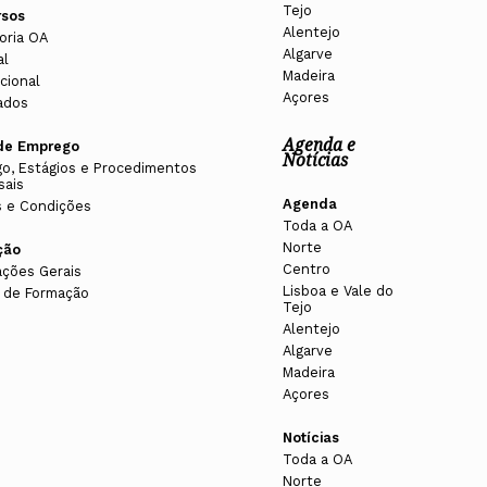
Tejo
rsos
Alentejo
oria OA
Algarve
al
Madeira
cional
Açores
ados
Agenda e
de Emprego
Notícias
o, Estágios e Procedimentos
sais
Agenda
 e Condições
Toda a OA
Norte
ção
Centro
ações Gerais
Lisboa e Vale do
 de Formação
Tejo
Alentejo
Algarve
Madeira
Açores
Notícias
Toda a OA
Norte