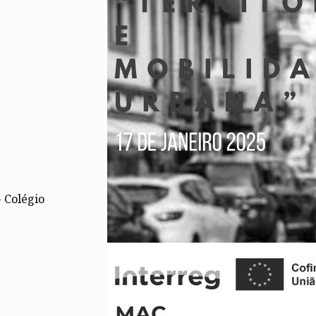
Alentejo
Algarve
Madeira
Açores
Comunic
Toda a O
Norte
Centro
Lisboa e 
Alentejo
Algarve
Madeira
 Colégio
Açores