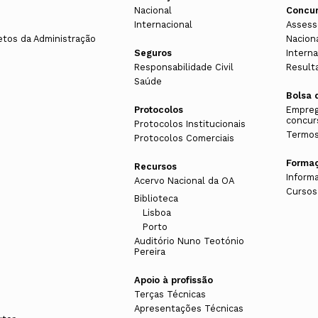
Nacional
Concu
Internacional
Assess
etos da Administração
Nacion
Seguros
Interna
Responsabilidade Civil
Result
Saúde
Bolsa 
Protocolos
Empreg
concur
Protocolos Institucionais
Termos
Protocolos Comerciais
Forma
Recursos
Inform
Acervo Nacional da OA
Cursos
Biblioteca
Lisboa
Porto
Auditório Nuno Teotónio
Pereira
Apoio à profissão
Terças Técnicas
Apresentações Técnicas