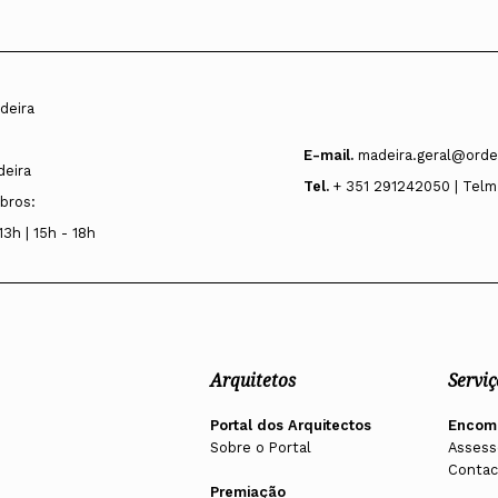
deira
E-mail.
madeira.geral@orde
deira
Tel.
+ 351 291242050 | Telm
bros:
13h | 15h - 18h
Arquitetos
Serviç
Portal dos Arquitectos
Encom
Sobre o Portal
Assess
Contac
Premiação