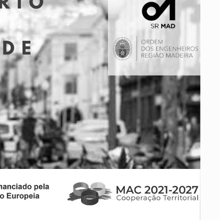
ados
A
Vale do Tejo