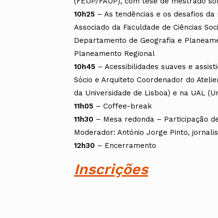
(FEUP/FAUP), com tese de mestrado sobre
10h25
– As tendências e os desafios da
Associado da Faculdade de Ciências Soc
Departamento de Geografia e Planeame
Planeamento Regional
10h45
– Acessibilidades suaves e assist
Sócio e Arquiteto Coordenador do Ateli
da Universidade de Lisboa) e na UAL (U
11h05
– Coffee-break
11h30
– Mesa redonda – Participação de
Moderador: António Jorge Pinto, jornali
12h30
– Encerramento
Inscrições