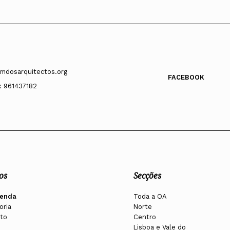
mdosarquitectos.org
FACEBOOK
: 961437182
os
Secções
enda
Toda a OA
oria
Norte
to
Centro
Lisboa e Vale do