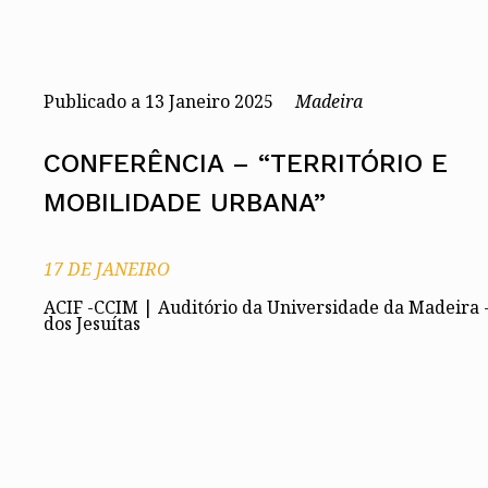
Conselho Diretivo Nacional
Conselho de Disciplina Nacional
Conselho Fiscal
Conselho de Supervisão
Publicado a
13
Janeiro 2025
Madeira
CONFERÊNCIA – “TERRITÓRIO E
MOBILIDADE URBANA”
17 DE JANEIRO
ACIF -CCIM | Auditório da Universidade da Madeira -
dos Jesuítas