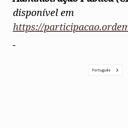
disponível em
https://participacao.orde
Português
A
PIAAP
, com o apoio da Ordem dos
criação de uma carreira especial pa
Estado, nos termos do artigo 84.º d
Funções Públicas (LGTFP), Lei n.º 35