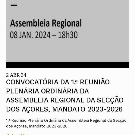
Protocolos
IARP
Conselho de Disciplina
Algarve
Algarve
Apoio à prática
Nacional
Protocolos
Jornal Arquitectos
Madeira
Madeira
Atlas dos Materiais e Ofícios
Institucionais
Conselho Fiscal
Habitar Portugal
Açores
Açores
Legislação
Protocolos Comerciais
Conselho de Supervisão
Glossário de
SILUC
Arquitectura de
Notícias
Apoio jurídico
Autor
Órgãos Sociais Regionais
Toda a OA
Minutas
Assembleia Regional
Norte
Conselho Diretivo Regional
Centro
Conselho de Disciplina
Lisboa e Vale do Tejo
Regional
Alentejo
Algarve
Colégios
Madeira
2 ABR 24
CAU
Açores
COB
CONVOCATÓRIA DA 1.ª REUNIÃO
CPA
PLENÁRIA ORDINÁRIA DA
ASSEMBLEIA REGIONAL DA SECÇÃO
DOS AÇORES, MANDATO 2023-2026
1.ª Reunião Plenária Ordinária da Assembleia Regional da Secção
dos Açores, mandato 2023-2026.