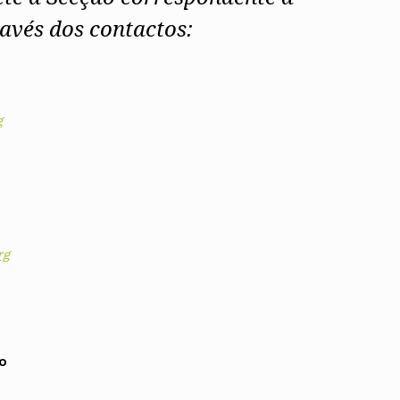
avés dos contactos:
ados
g
A
Vale do Tejo
rg
o