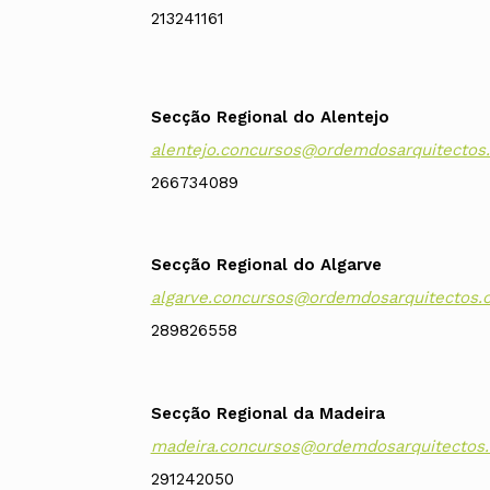
213241161
Secção Regional do Alentejo
alentejo.concursos@ordemdosarquitectos.
266734089
Secção Regional do Algarve
algarve.concursos@ordemdosarquitectos.o
289826558
Secção Regional da Madeira
madeira.concursos@ordemdosarquitectos.
291242050