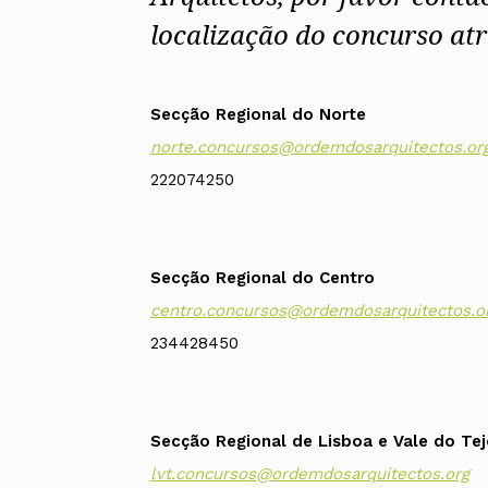
Alentejo
localização do concurso atr
Algarve
Madeira
Açores
Secção Regional do Norte
Comunic
norte.concursos@ordemdosarquitectos.or
Toda a O
Norte
222074250
Centro
Lisboa e 
Alentejo
Algarve
Secção Regional do Centro
Madeira
Açores
centro.concursos@ordemdosarquitectos.o
234428450
Secção Regional de Lisboa e Vale do Tej
lvt.concursos@ordemdosarquitectos.org