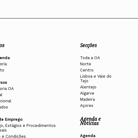
os
Secções
enda
Toda a OA
oria
Norte
to
Centro
Lisboa e Vale do
Tejo
rsos
Alentejo
oria OA
Algarve
al
Madeira
cional
Açores
ados
Agenda e
de Emprego
Notícias
o, Estágios e Procedimentos
sais
Agenda
 e Condições