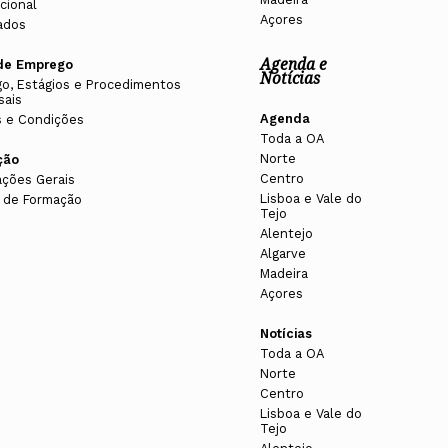
cional
Açores
ados
Agenda e
de Emprego
Notícias
o, Estágios e Procedimentos
sais
Agenda
 e Condições
Toda a OA
Norte
ção
Centro
ações Gerais
Lisboa e Vale do
 de Formação
Tejo
Alentejo
Algarve
Madeira
Açores
Notícias
Toda a OA
Norte
Centro
Lisboa e Vale do
Tejo