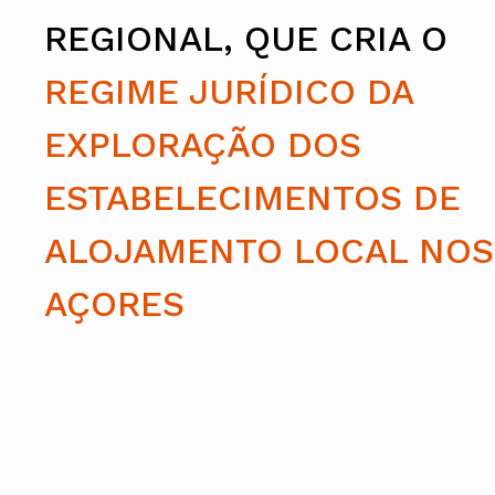
Conselho Diretivo Nacional
REGIONAL, QUE CRIA O
Conselho de Disciplina Nacional
Conselho Fiscal
REGIME JURÍDICO DA
Conselho de Supervisão
EXPLORAÇÃO DOS
ESTABELECIMENTOS DE
ALOJAMENTO LOCAL NOS
AÇORES