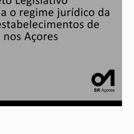
ados
A
Vale do Tejo