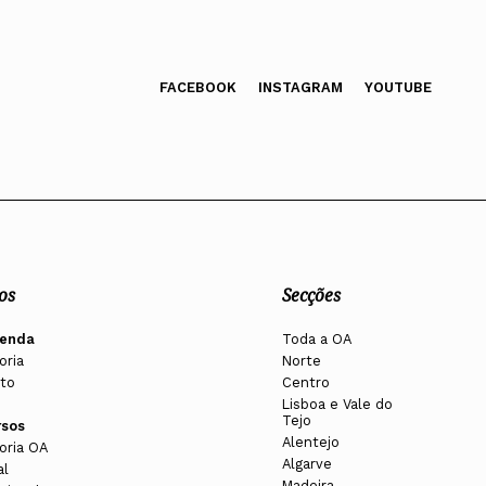
FACEBOOK
INSTAGRAM
YOUTUBE
os
Secções
enda
Toda a OA
oria
Norte
to
Centro
Lisboa e Vale do
Tejo
rsos
Alentejo
oria OA
Algarve
al
Madeira