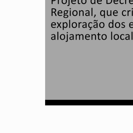
Alentejo
Algarve
Madeira
Açores
Comunic
Toda a O
Norte
Centro
Lisboa e 
Alentejo
Algarve
Madeira
Açores