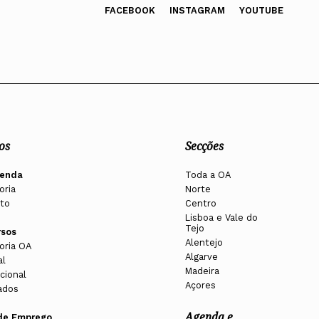
FACEBOOK
INSTAGRAM
YOUTUBE
os
Secções
enda
Toda a OA
oria
Norte
to
Centro
Lisboa e Vale do
Tejo
rsos
Alentejo
oria OA
Algarve
al
Madeira
cional
Açores
ados
Agenda e
de Emprego