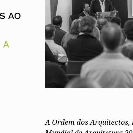
Alentejo
Algarve
S AO
Madeira
Açores
Comunic
 A
Toda a O
Norte
Centro
Lisboa e 
Alentejo
Algarve
Madeira
Açores
A Ordem dos Arquitectos,
Mundial de Arquitetura 20