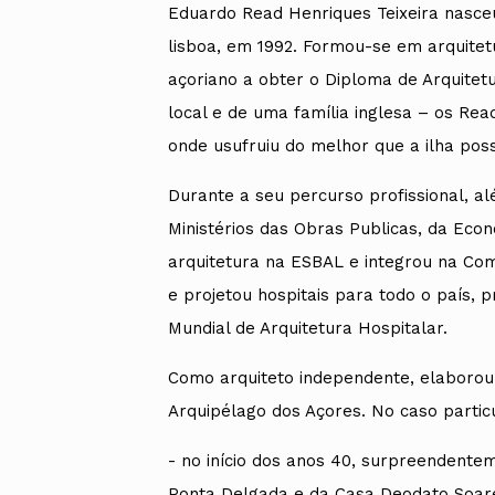
Eduardo Read Henriques Teixeira nasce
lisboa, em 1992. Formou-se em arquitetu
açoriano a obter o Diploma de Arquite
local e de uma família inglesa – os Rea
onde usufruiu do melhor que a ilha poss
Durante a seu percurso profissional, 
Ministérios das Obras Publicas, da Econ
arquitetura na ESBAL e integrou na Co
e projetou hospitais para todo o país, p
Mundial de Arquitetura Hospitalar.
Como arquiteto independente, elaborou 
Arquipélago dos Açores. No caso particu
- no início dos anos 40, surpreendente
Ponta Delgada e da Casa Deodato Soare