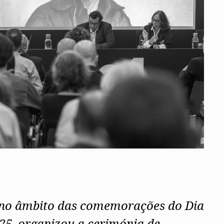
ados
A
Vale do Tejo
 no âmbito das comemorações do Dia
25, organizou a cerimónia de