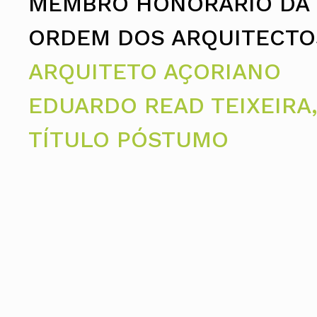
MEMBRO HONORÁRIO DA
Conselho Diretivo Nacional
Conselho de Disciplina Nacional
ORDEM DOS ARQUITECTO
Conselho Fiscal
Conselho de Supervisão
ARQUITETO AÇORIANO
EDUARDO READ TEIXEIRA,
TÍTULO PÓSTUMO