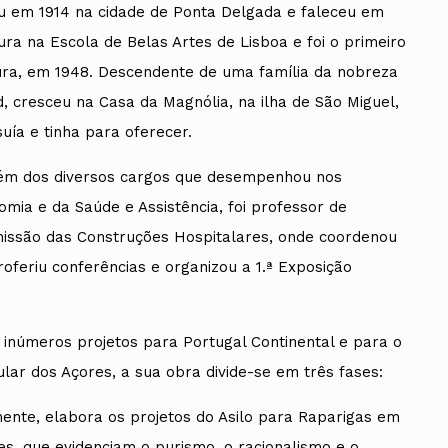
u em 1914 na cidade de Ponta Delgada e faleceu em
ra na Escola de Belas Artes de Lisboa e foi o primeiro
tura, em 1948. Descendente de uma família da nobreza
d, cresceu na Casa da Magnólia, na ilha de São Miguel,
uía e tinha para oferecer.
além dos diversos cargos que desempenhou nos
omia e da Saúde e Assistência, foi professor de
missão das Construções Hospitalares, onde coordenou
roferiu conferências e organizou a 1.ª Exposição
inúmeros projetos para Portugal Continental e para o
lar dos Açores, a sua obra divide-se em três fases:
mente, elabora os projetos do Asilo para Raparigas em
s, que evidenciam o purismo, o racionalismo e o