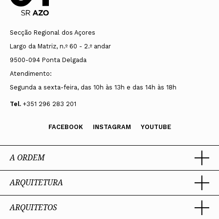
Secção Regional dos Açores
Largo da Matriz, n.º 60 - 2.º andar
9500-094 Ponta Delgada
Atendimento:
Segunda a sexta-feira, das 10h às 13h e das 14h às 18h
Tel.
+351 296 283 201
FACEBOOK
INSTAGRAM
YOUTUBE
A ORDEM
ARQUITETURA
Ordem dos Arquitectos
Sobre a OA
Legado
ARQUITETOS
Trabalhar com Arquiteto
Sede