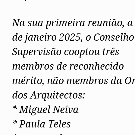
Conselho Diretivo Nacional
Conselho de Disciplina Nacional
Conselho Fiscal
Na sua primeira reunião, a
Conselho de Supervisão
de janeiro 2025, o Conselho
Supervisão cooptou três
membros de reconhecido
mérito, não membros da O
dos Arquitectos:
* Miguel Neiva
* Paula Teles