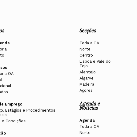
os
Secções
enda
Toda a OA
oria
Norte
to
Centro
Lisboa e Vale do
Tejo
rsos
Alentejo
oria OA
Algarve
al
Madeira
cional
Açores
ados
Agenda e
de Emprego
Notícias
o, Estágios e Procedimentos
sais
Agenda
 e Condições
Toda a OA
Norte
ção