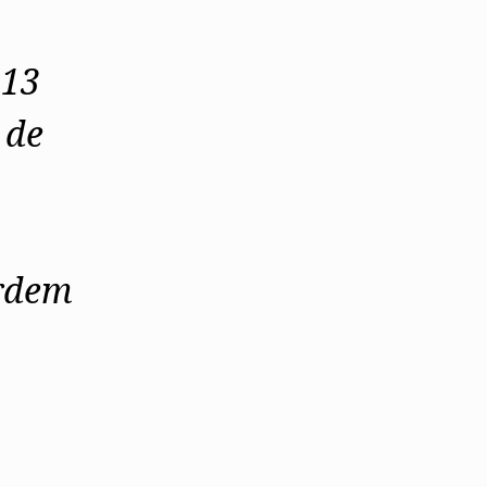
Alentejo
Algarve
Madeira
 13
Açores
 de
Comunic
Toda a O
Norte
Centro
Lisboa e 
Alentejo
Algarve
rdem
Madeira
Açores