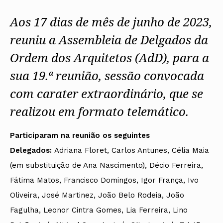
Protocolos
IARP
Conselho de Disciplina
Algarve
Algarve
Apoio à prática
Nacional
Protocolos
Jornal Arquitectos
Aos 17 dias de mês de junho de 2023,
Madeira
Madeira
Atlas dos Materiais e Ofícios
Institucionais
Conselho Fiscal
Habitar Portugal
Açores
Açores
Legislação
Protocolos Comerciais
Conselho de Supervisão
Glossário de
reuniu a Assembleia de Delgados da
SILUC
Arquitectura de
Notícias
Apoio jurídico
Autor
Ordem dos Arquitetos (AdD), para a
Órgãos Sociais Regionais
Toda a OA
Minutas
Assembleia Regional
Norte
sua 19.ª reunião, sessão convocada
Conselho Diretivo Regional
Centro
Conselho de Disciplina
Lisboa e Vale do Tejo
com carater extraordinário, que se
Regional
Alentejo
realizou em formato telemático.
Algarve
Colégios
Madeira
CAU
Açores
COB
Participaram na reunião os seguintes
CPA
Delegados:
Adriana Floret, Carlos Antunes, Célia Maia
(em substituição de Ana Nascimento), Décio Ferreira,
Fátima Matos, Francisco Domingos, Igor França, Ivo
Oliveira, José Martinez, João Belo Rodeia, João
Fagulha, Leonor Cintra Gomes, Lia Ferreira, Lino