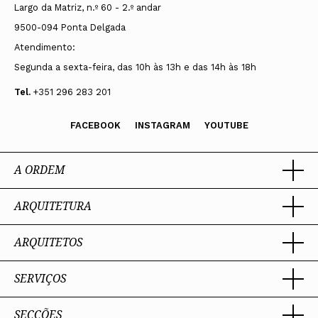
Largo da Matriz, n.º 60 - 2.º andar
9500-094 Ponta Delgada
Atendimento:
Segunda a sexta-feira, das 10h às 13h e das 14h às 18h
Tel.
+351 296 283 201
FACEBOOK
INSTAGRAM
YOUTUBE
A ORDEM
ARQUITETURA
Ordem dos Arquitectos
Sobre a OA
Legado
ARQUITETOS
Trabalhar com Arquiteto
Sede
Porquê um Arquiteto
Presidente
Boas práticas
SERVIÇOS
Estatuto e Regulamentos
Portal dos Arquitectos
Perguntas Frequentes
Comissões Técnicas
Sobre o Portal
Membros Honorários
SECÇÕES