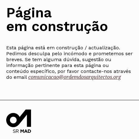
Protocolos
IARP
Conselho de Disciplina
Algarve
Algarve
Apoio à prática
Página
Nacional
Protocolos
Jornal Arquitectos
Madeira
Madeira
Atlas dos Materiais e Ofícios
Institucionais
Conselho Fiscal
Habitar Portugal
Açores
Açores
Legislação
em construção
Protocolos Comerciais
Conselho de Supervisão
Glossário de
SILUC
Arquitectura de
Notícias
Apoio jurídico
Autor
Órgãos Sociais Regionais
Toda a OA
Minutas
Assembleia Regional
Norte
Conselho Diretivo Regional
Esta página está em construção / actualização.
Centro
Conselho de Disciplina
Pedimos desculpa pelo incómodo e prometemos ser
Lisboa e Vale do Tejo
Regional
breves. Se tem alguma dúvida, sugestão ou
Alentejo
informação pertinente para esta página ou
Algarve
Colégios
conteúdo específico, por favor contacte-nos através
Madeira
comunicacao@ordemdosarquitectos.org
CAU
do email
Açores
COB
CPA