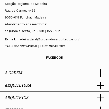
Secção Regional da Madeira
Rua do Carmo, nº 66
9050-019 Funchal | Madeira
Atendimento aos membros:
segunda a sexta, 9h - 13h | 15h - 18h
E-mail.
madeira.geral@ordemdosarquitectos.org
Tel.
+ 351 291242050 | Telm: 961437182
FACEBOOK
A ORDEM
ARQUITETURA
Ordem dos Arquitectos
Sobre a OA
Legado
ARQUITETOS
Trabalhar com Arquiteto
Sede
Porquê um Arquiteto
Presidente