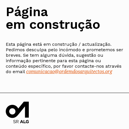
Protocolos
IARP
Conselho de Disciplina
Algarve
Algarve
Apoio à prática
Página
Nacional
Protocolos
Jornal Arquitectos
Madeira
Madeira
Atlas dos Materiais e Ofícios
Institucionais
Conselho Fiscal
Habitar Portugal
Açores
Açores
Legislação
em construção
Protocolos Comerciais
Conselho de Supervisão
Glossário de
SILUC
Arquitectura de
Notícias
Apoio jurídico
Autor
Órgãos Sociais Regionais
Toda a OA
Minutas
Assembleia Regional
Norte
Conselho Diretivo Regional
Esta página está em construção / actualização.
Centro
Pedimos desculpa pelo incómodo e prometemos ser
Conselho de Disciplina
Lisboa e Vale do Tejo
Regional
breves. Se tem alguma dúvida, sugestão ou
Alentejo
informação pertinente para esta página ou
Algarve
Colégios
conteúdo específico, por favor contacte-nos através
Madeira
comunicacao@ordemdosarquitectos.org
CAU
do email
Açores
COB
CPA